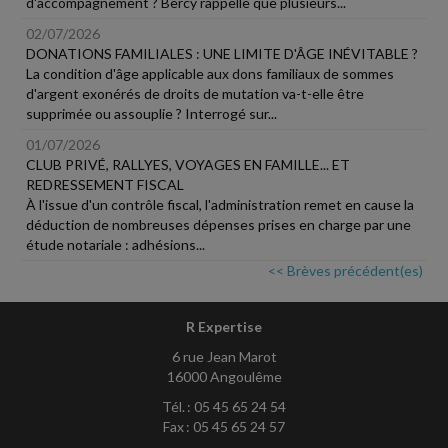
d'accompagnement ? Bercy rappelle que plusieurs...
02/07/2026
DONATIONS FAMILIALES : UNE LIMITE D'ÂGE INÉVITABLE ?
La condition d'âge applicable aux dons familiaux de sommes
d'argent exonérés de droits de mutation va-t-elle être
supprimée ou assouplie ? Interrogé sur...
01/07/2026
CLUB PRIVÉ, RALLYES, VOYAGES EN FAMILLE... ET
REDRESSEMENT FISCAL
À l'issue d'un contrôle fiscal, l'administration remet en cause la
déduction de nombreuses dépenses prises en charge par une
étude notariale : adhésions...
<< Brèves précédent(es)
R Expertise
6 rue Jean Marot
16000 Angoulême
Tél. : 05 45 65 24 54
Fax : 05 45 65 24 57