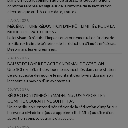
Dans un récent communiqué de presse, le Gouvernement
confirme l'entrée en vigueur de la réforme de la facturation
électronique au 1 À cette date, toutes...
27/07/2026
MÉCÉNAT : UNE RÉDUCTION D'IMPÔT LIMITÉE POUR LA
MODE « ULTRA-EXPRESS »
La loi visant à réduire l'impact environnemental de l'industrie
textile restreint le bénéfice de la réduction d'impôt mécénat.
Désormais, les entreprises...
23/07/2026
BAISSE DE LOYER ET ACTE ANORMAL DE GESTION
Une SCI exploitant des logements meublés dans une station
de ski accepte de réduire le montant des loyers dus par son
locataire au moyen d'un avenant au...
22/07/2026
RÉDUCTION D'IMPÔT « MADELIN » : UN APPORT EN
COMPTE COURANT NE SUFFIT PAS
Un contribuable entend bénéficier de la réduction d'impôt sur
le revenu « Madelin » (aussi appelée « IR-PME ») au titre d'un
apport en compte courant d'associé...
21/07/2026