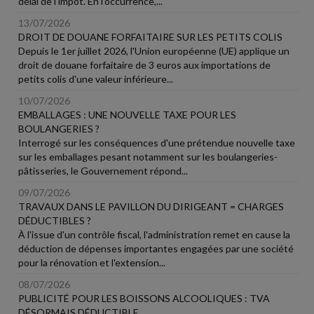
délai de l'impôt. En l'occurrence,...
13/07/2026
DROIT DE DOUANE FORFAITAIRE SUR LES PETITS COLIS
Depuis le 1er juillet 2026, l'Union européenne (UE) applique un
droit de douane forfaitaire de 3 euros aux importations de
petits colis d'une valeur inférieure...
10/07/2026
EMBALLAGES : UNE NOUVELLE TAXE POUR LES
BOULANGERIES ?
Interrogé sur les conséquences d'une prétendue nouvelle taxe
sur les emballages pesant notamment sur les boulangeries-
pâtisseries, le Gouvernement répond...
09/07/2026
TRAVAUX DANS LE PAVILLON DU DIRIGEANT = CHARGES
DÉDUCTIBLES ?
À l'issue d'un contrôle fiscal, l'administration remet en cause la
déduction de dépenses importantes engagées par une société
pour la rénovation et l'extension...
08/07/2026
PUBLICITÉ POUR LES BOISSONS ALCOOLIQUES : TVA
DÉSORMAIS DÉDUCTIBLE