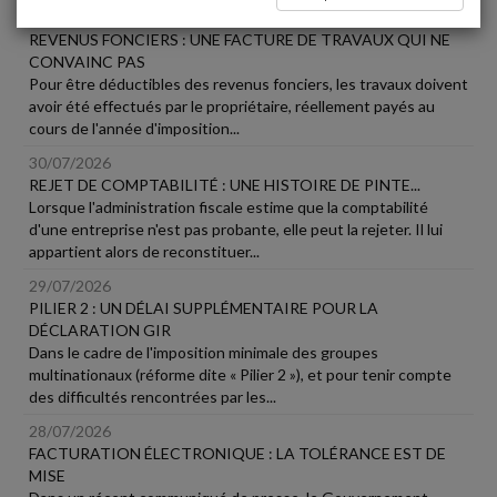
31/07/2026
REVENUS FONCIERS : UNE FACTURE DE TRAVAUX QUI NE
CONVAINC PAS
Pour être déductibles des revenus fonciers, les travaux doivent
avoir été effectués par le propriétaire, réellement payés au
cours de l'année d'imposition...
30/07/2026
REJET DE COMPTABILITÉ : UNE HISTOIRE DE PINTE...
Lorsque l'administration fiscale estime que la comptabilité
d'une entreprise n'est pas probante, elle peut la rejeter. Il lui
appartient alors de reconstituer...
29/07/2026
PILIER 2 : UN DÉLAI SUPPLÉMENTAIRE POUR LA
DÉCLARATION GIR
Dans le cadre de l'imposition minimale des groupes
multinationaux (réforme dite « Pilier 2 »), et pour tenir compte
des difficultés rencontrées par les...
28/07/2026
FACTURATION ÉLECTRONIQUE : LA TOLÉRANCE EST DE
MISE