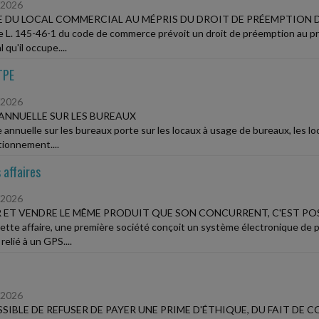
/2026
 DU LOCAL COMMERCIAL AU MÉPRIS DU DROIT DE PRÉEMPTION DU
cle L. 145-46-1 du code de commerce prévoit un droit de préemption au pro
l qu'il occupe....
TPE
/2026
ANNUELLE SUR LES BUREAUX
e annuelle sur les bureaux porte sur les locaux à usage de bureaux, les 
tionnement....
 affaires
/2026
 ET VENDRE LE MÊME PRODUIT QUE SON CONCURRENT, C'EST PO
ette affaire, une première société conçoit un système électronique de p
 relié à un GPS....
/2026
SIBLE DE REFUSER DE PAYER UNE PRIME D'ÉTHIQUE, DU FAIT DE