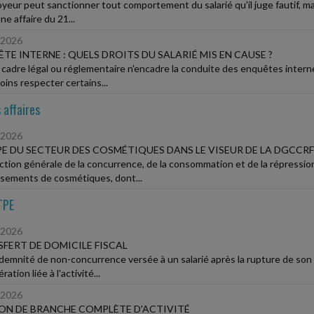
oyeur peut sanctionner tout comportement du salarié qu'il juge fautif, m
e affaire du 21...
/2026
TE INTERNE : QUELS DROITS DU SALARIÉ MIS EN CAUSE ?
cadre légal ou réglementaire n'encadre la conduite des enquêtes intern
ins respecter certains...
 affaires
/2026
PE DU SECTEUR DES COSMÉTIQUES DANS LE VISEUR DE LA DGCCRF
ection générale de la concurrence, de la consommation et de la répressi
ssements de cosmétiques, dont...
TPE
/2026
FERT DE DOMICILE FISCAL
demnité de non-concurrence versée à un salarié après la rupture de son co
ation liée à l'activité...
/2026
ON DE BRANCHE COMPLÈTE D'ACTIVITÉ