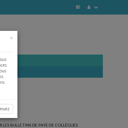
×
vous
nces
vous
os
ns.
inuez
 LES BULLETINS DE PAYE DE COLLÈGUES