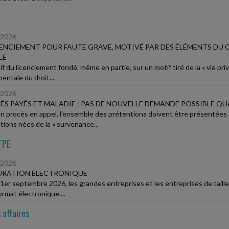
/2026
CENCIEMENT POUR FAUTE GRAVE, MOTIVÉ PAR DES ÉLÉMENTS DU 
LÉ
f du licenciement fondé, même en partie, sur un motif tiré de la « vie privé
entale du droit...
/2026
S PAYÉS ET MALADIE : PAS DE NOUVELLE DEMANDE POSSIBLE QU
n procès en appel, l'ensemble des prétentions doivent être présentées d
tions nées de la « survenance...
TPE
/2026
URATION ÉLECTRONIQUE
 1er septembre 2026, les grandes entreprises et les entreprises de taill
rmat électronique....
 affaires