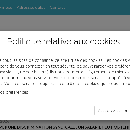
onnées
Adresses utiles
Contact
Politique relative aux cookies
ous les sites de confiance, ce site utilise des cookies. Les cookies 
tent de vous connecter en tout sécurité, de sauvegarder vos préfére
s
, newsletter, recherche, etc.). Ils nous permettent également de mieux 
tre pour mieux vous servir et vous proposer des services adaptés à v
s. Vous conserverez toujours le contrôle des cookies que nous utiliso
 des dernières dépêches
vos préférences
Acceptez et cont
/2026
ER UNE DISCRIMINATION SYNDICALE : UN SALARIÉ PEUT OBTENIR