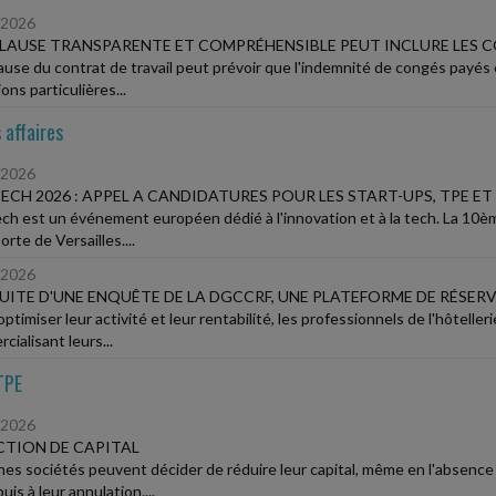
/2026
LAUSE TRANSPARENTE ET COMPRÉHENSIBLE PEUT INCLURE LES 
ause du contrat de travail peut prévoir que l'indemnité de congés payés e
ons particulières...
 affaires
/2026
ECH 2026 : APPEL A CANDIDATURES POUR LES START-UPS, TPE E
ch est un événement européen dédié à l'innovation et à la tech. La 10ème 
rte de Versailles....
/2026
SUITE D'UNE ENQUÊTE DE LA DGCCRF, UNE PLATEFORME DE RÉSER
optimiser leur activité et leur rentabilité, les professionnels de l'hôteller
ialisant leurs...
TPE
/2026
TION DE CAPITAL
nes sociétés peuvent décider de réduire leur capital, même en l'absence
puis à leur annulation....