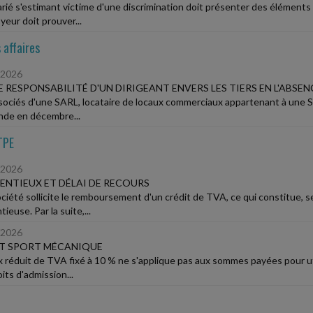
rié s'estimant victime d'une discrimination doit présenter des éléments de 
yeur doit prouver...
 affaires
/2026
E RESPONSABILITÉ D'UN DIRIGEANT ENVERS LES TIERS EN L'ABSE
sociés d'une SARL, locataire de locaux commerciaux appartenant à une SCI
nde en décembre...
TPE
/2026
NTIEUX ET DÉLAI DE RECOURS
ciété sollicite le remboursement d'un crédit de TVA, ce qui constitue, sel
ieuse. Par la suite,...
/2026
ET SPORT MÉCANIQUE
x réduit de TVA fixé à 10 % ne s'applique pas aux sommes payées pour uti
its d'admission...