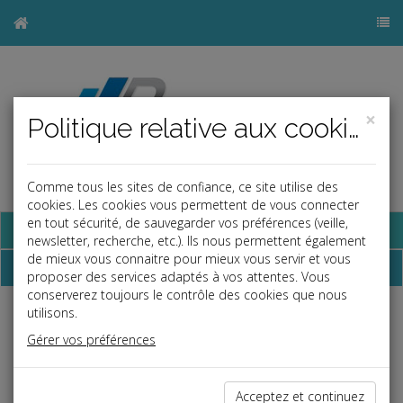
×
Politique relative aux cookies
Comme tous les sites de confiance, ce site utilise des
cookies. Les cookies vous permettent de vous connecter
en tout sécurité, de sauvegarder vos préférences (veille,
Base documentaire
newsletter, recherche, etc.). Ils nous permettent également
de mieux vous connaitre pour mieux vous servir et vous
Adresses utiles
proposer des services adaptés à vos attentes. Vous
conserverez toujours le contrôle des cookies que nous
utilisons.
Institut national de propriété industrielle
www.inpi.fr
Gérer vos préférences
Légifrance
www.legifrance.gouv.fr
Contrôle de comptes publiés
www.verif.com
Imprimer
Acceptez et continuez