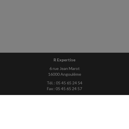
R Expertise
6 rue Jean Marot
16000 Angoulême
Tél. : 05 45 65 24 54
Fax : 05 45 65 24 57
Courriel :
contact@rexpertise.fr
ACCUEIL
PLAN