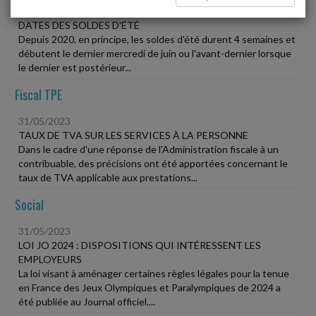
31/05/2023
DATES DES SOLDES D'ÉTÉ
Depuis 2020, en principe, les soldes d'été durent 4 semaines et
débutent le dernier mercredi de juin ou l'avant-dernier lorsque
le dernier est postérieur...
Fiscal TPE
31/05/2023
TAUX DE TVA SUR LES SERVICES À LA PERSONNE
Dans le cadre d'une réponse de l'Administration fiscale à un
contribuable, des précisions ont été apportées concernant le
taux de TVA applicable aux prestations...
Social
31/05/2023
LOI JO 2024 : DISPOSITIONS QUI INTÉRESSENT LES
EMPLOYEURS
La loi visant à aménager certaines règles légales pour la tenue
en France des Jeux Olympiques et Paralympiques de 2024 a
été publiée au Journal officiel....