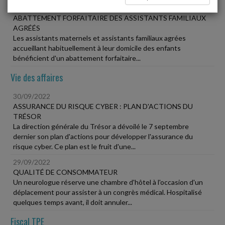
30/09/2022
ABATTEMENT FORFAITAIRE DES ASSISTANTS FAMILIAUX
AGRÉÉS
Les assistants maternels et assistants familiaux agrées
accueillant habituellement à leur domicile des enfants
bénéficient d'un abattement forfaitaire...
Vie des affaires
30/09/2022
ASSURANCE DU RISQUE CYBER : PLAN D'ACTIONS DU
TRÉSOR
La direction générale du Trésor a dévoilé le 7 septembre
dernier son plan d'actions pour développer l'assurance du
risque cyber. Ce plan est le fruit d'une...
29/09/2022
QUALITÉ DE CONSOMMATEUR
Un neurologue réserve une chambre d'hôtel à l'occasion d'un
déplacement pour assister à un congrès médical. Hospitalisé
quelques temps avant, il doit annuler...
Fiscal TPE