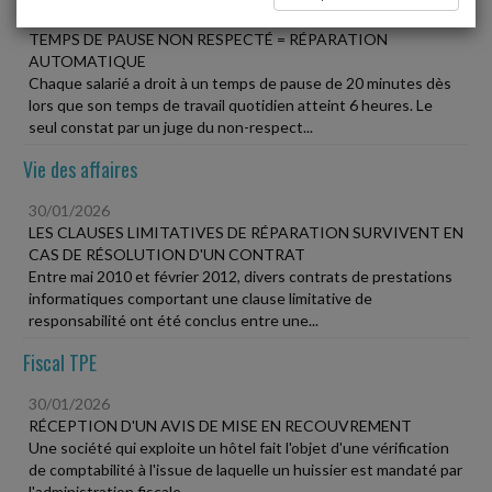
30/01/2026
TEMPS DE PAUSE NON RESPECTÉ = RÉPARATION
AUTOMATIQUE
Chaque salarié a droit à un temps de pause de 20 minutes dès
lors que son temps de travail quotidien atteint 6 heures. Le
seul constat par un juge du non-respect...
Vie des affaires
30/01/2026
LES CLAUSES LIMITATIVES DE RÉPARATION SURVIVENT EN
CAS DE RÉSOLUTION D'UN CONTRAT
Entre mai 2010 et février 2012, divers contrats de prestations
informatiques comportant une clause limitative de
responsabilité ont été conclus entre une...
Fiscal TPE
30/01/2026
RÉCEPTION D'UN AVIS DE MISE EN RECOUVREMENT
Une société qui exploite un hôtel fait l'objet d'une vérification
de comptabilité à l'issue de laquelle un huissier est mandaté par
l'administration fiscale...