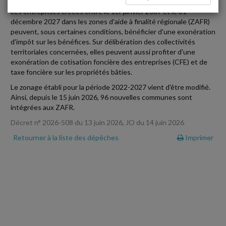
Les entreprises créées entre le 1er janvier 2007 et le 31
décembre 2027 dans les zones d'aide à finalité régionale (ZAFR)
peuvent, sous certaines conditions, bénéficier d'une exonération
d'impôt sur les bénéfices. Sur délibération des collectivités
territoriales concernées, elles peuvent aussi profiter d'une
exonération de cotisation foncière des entreprises (CFE) et de
taxe foncière sur les propriétés bâties.
Le zonage établi pour la période 2022-2027 vient d'être modifié.
Ainsi, depuis le 15 juin 2026, 96 nouvelles communes sont
intégrées aux ZAFR.
Décret n° 2026-508 du 13 juin 2026, JO du 14 juin 2026
Retourner à la liste des dépêches
Imprimer