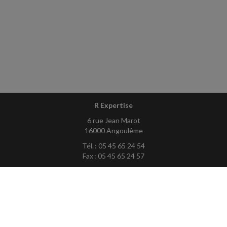
R Expertise
6 rue Jean Marot
16000 Angoulême
Tél. : 05 45 65 24 54
Fax : 05 45 65 24 57
Courriel :
contact@rexpertise.fr
ACCUEIL
PLAN