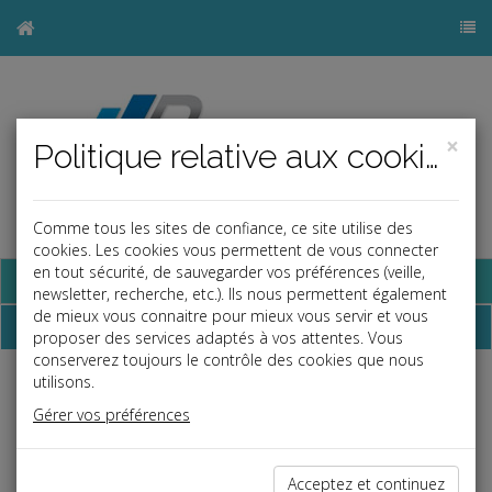
×
Politique relative aux cookies
Comme tous les sites de confiance, ce site utilise des
cookies. Les cookies vous permettent de vous connecter
en tout sécurité, de sauvegarder vos préférences (veille,
Base documentaire
newsletter, recherche, etc.). Ils nous permettent également
de mieux vous connaitre pour mieux vous servir et vous
Dépêches
proposer des services adaptés à vos attentes. Vous
conserverez toujours le contrôle des cookies que nous
utilisons.
j
a
b
Gérer vos préférences
Fiscal TPE
Date: 2026-06-29
ZAFR : MODIFICATION DU ZONAGE
Acceptez et continuez