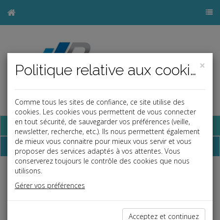
×
Politique relative aux cookies
Comme tous les sites de confiance, ce site utilise des
cookies. Les cookies vous permettent de vous connecter
en tout sécurité, de sauvegarder vos préférences (veille,
Base documentaire
newsletter, recherche, etc.). Ils nous permettent également
de mieux vous connaitre pour mieux vous servir et vous
Dépêches
proposer des services adaptés à vos attentes. Vous
conserverez toujours le contrôle des cookies que nous
utilisons.
j
a
b
Gérer vos préférences
Vie des affaires
Date: 2026-02-03
IA ET INGÉRENCE ÉCONOMIQUE : LES ALERTES DE
Acceptez et continuez