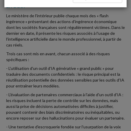
LA DGSI
Le ministère de l'intérieur publie chaque mois des « flash
ingérence » présentant des actions d'ingérence économique
dont les sociétés françaises sont régulièrement victimes. Dans le
dernier en date, il présente les risques associés à l'usage de
l'intelligence artificielle dans le monde professionnel, à partir de
cas réels.
Trois cas sont mis en avant, chacun associé à des risques
spécifiques :
- L'utilisation d'un outil d'IA générative « grand public » pour
traduire des documents confidentiels : le risque principal est la
réutilisation potentielle des données sensibles par les outils d'IA
pour entraîner leurs modèles.
- L'évaluation de partenaires commerciaux à l'aide d'un outil d'IA :
les risques incluent la perte de contrôle sur les données, mais
aussi la prise de décisions automatisées difficiles à justifier,
pouvant contenir des biais discriminatoires ou inéquitables, ou
encore reposer sur des hallucinations pour évaluer un partenaire.
- Une tentative d'escroquerie fondée sur l'usurpation de la voix