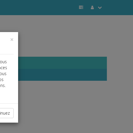
×
vous
nces
vous
os
ns.
inuez