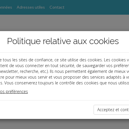
onnées
Adresses utiles
Contact
Politique relative aux cookies
ous les sites de confiance, ce site utilise des cookies. Les cookies 
tent de vous connecter en tout sécurité, de sauvegarder vos préfére
s
, newsletter, recherche, etc.). Ils nous permettent également de mieux 
tre pour mieux vous servir et vous proposer des services adaptés à v
s. Vous conserverez toujours le contrôle des cookies que nous utiliso
vos préférences
ce réservé
enu est réservé aux Clients
 êtes client, saisissez votre identifiant et votre mot de passe.
Acceptez et cont