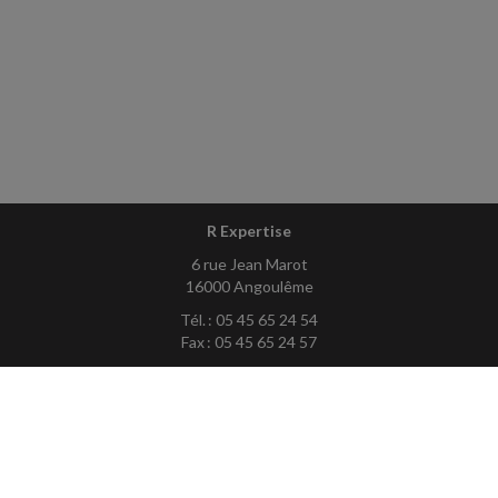
R Expertise
6 rue Jean Marot
16000 Angoulême
Tél. : 05 45 65 24 54
Fax : 05 45 65 24 57
Courriel :
contact@rexpertise.fr
ACCUEIL
PLAN