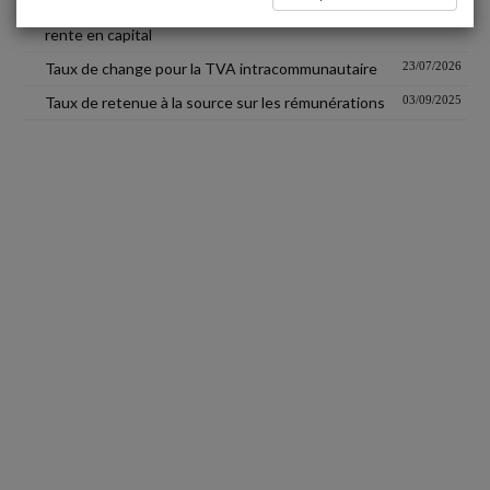
Coefficients de revalorisation des conversions de
09/04/2026
rente en capital
Taux de change pour la TVA intracommunautaire
23/07/2026
Taux de retenue à la source sur les rémunérations
03/09/2025