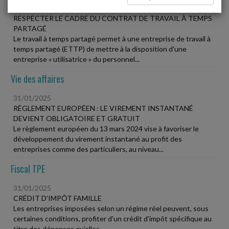
31/01/2025
RESPECTER LE CADRE DU CONTRAT DE TRAVAIL À TEMPS
PARTAGÉ
Le travail à temps partagé permet à une entreprise de travail à
temps partagé (ETTP) de mettre à la disposition d'une
entreprise « utilisatrice » du personnel...
Vie des affaires
31/01/2025
RÈGLEMENT EUROPÉEN : LE VIREMENT INSTANTANÉ
DEVIENT OBLIGATOIRE ET GRATUIT
Le règlement européen du 13 mars 2024 vise à favoriser le
développement du virement instantané au profit des
entreprises comme des particuliers, au niveau...
Fiscal TPE
31/01/2025
CRÉDIT D'IMPÔT FAMILLE
Les entreprises imposées selon un régime réel peuvent, sous
certaines conditions, profiter d'un crédit d'impôt spécifique au
titre des dépenses qu'elles...