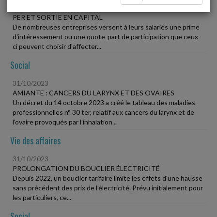
31/10/2023
PER ET SORTIE EN CAPITAL
De nombreuses entreprises versent à leurs salariés une prime
d'intéressement ou une quote-part de participation que ceux-
ci peuvent choisir d'affecter...
Social
31/10/2023
AMIANTE : CANCERS DU LARYNX ET DES OVAIRES
Un décret du 14 octobre 2023 a créé le tableau des maladies
professionnelles n° 30 ter, relatif aux cancers du larynx et de
l'ovaire provoqués par l'inhalation...
Vie des affaires
31/10/2023
PROLONGATION DU BOUCLIER ÉLECTRICITÉ
Depuis 2022, un bouclier tarifaire limite les effets d'une hausse
sans précédent des prix de l'électricité. Prévu initialement pour
les particuliers, ce...
Social