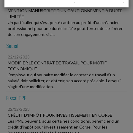
22/12/2023
MENTION MANUSCRITE D'UN CAUTIONNEMENT À DURÉE
LIMITÉE
Un particulier qui s'est porté caution au profit d'un créancier
professionnel pour une durée limitée peut tenter de se libérer
de son engagement si la...
Social
22/12/2023
MODIFIER LE CONTRAT DE TRAVAIL POUR MOTIF
ÉCONOMIQUE
L'employeur qui souhaite modifier le contrat de travail d'un
salarié doit solliciter, et obtenir, son accord préalable. Lorsqu'il
s'agit d'une modification...
Fiscal TPE
22/12/2023
CRÉDIT D'IMPÔT POUR INVESTISSEMENT EN CORSE
Les PME peuvent, sous certaines conditions, bénéficier d'un
crédit d'impôt pour investissement en Corse. Pour les
investissements réalisés à compter du...