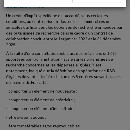
COLLABORATIVE
Un crédit d'impôt spécifique est accordé, sous certaines
conditions, aux entreprises industrielles, commerciales ou
agricoles qui financent les dépenses de recherche engagées par
des organismes de recherche dans le cadre d'un contrat de
collaboration conclu entre le 1er janvier 2022 et le 31 décembre
2025.
À la suite d'une consultation publique, des précisions ont été
apportées par l'administration fiscale sur les organismes de
recherche concernés et les dépenses éligibles. Y est,
notamment, indiqué que la définition des opérations de R&D
éligibles doivent satisfaire chacun des 5 critères suivants (issus
du manuel de Frascati) :
- comporter un élément de nouveauté ;
- comporter un élément de créativité ;
- comporter un élément d'incertitude ;
- être systématiques ;
- être transférables et/ou reproductibles.