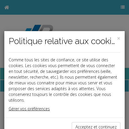
×
Politique relative aux cookies
Comme tous les sites de confiance, ce site utilise des
cookies. Les cookies vous permettent de vous connecter
en tout sécurité, de sauvegarder vos préférences (veille,
Base documentaire
newsletter, recherche, etc.). Ils nous permettent également
de mieux vous connaitre pour mieux vous servir et vous
Dépêches
proposer des services adaptés à vos attentes. Vous
conserverez toujours le contrôle des cookies que nous
utilisons.
j
a
b
Gérer vos préférences
Fiscal TPE
Date: 2025-05-06
CRÉDIT D'IMPÔT EN FAVEUR DE LA RECHERCHE
Acceptez et continuez