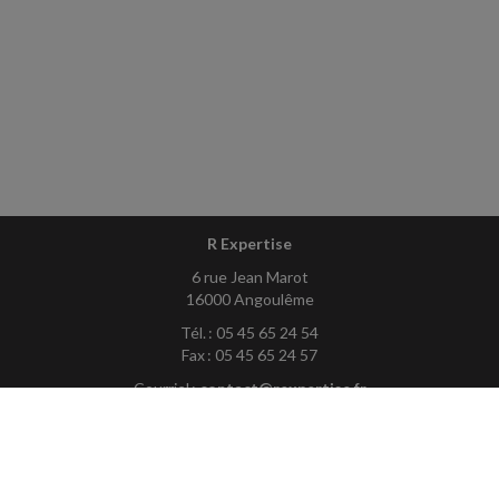
R Expertise
6 rue Jean Marot
16000 Angoulême
Tél. : 05 45 65 24 54
Fax : 05 45 65 24 57
Courriel :
contact@rexpertise.fr
ACCUEIL
PLAN