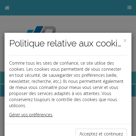
×
Politique relative aux cookies
Comme tous les sites de confiance, ce site utilise des
cookies. Les cookies vous permettent de vous connecter
en tout sécurité, de sauvegarder vos préférences (veille,
Base documentaire
newsletter, recherche, etc.). Ils nous permettent également
de mieux vous connaitre pour mieux vous servir et vous
Dépêches
proposer des services adaptés à vos attentes. Vous
conserverez toujours le contrôle des cookies que nous
utilisons.
j
a
b
Gérer vos préférences
Fiscal TPE
Date: 2020-10-27
DÉCLARATION DE TVA DÉPOSÉE PAR VOIE
Acceptez et continuez