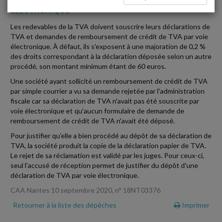
ÉLECTRONIQUE
Les redevables de la TVA doivent souscrire leurs déclarations de
TVA et demandes de remboursement de crédit de TVA par voie
électronique. À défaut, ils s'exposent à une majoration de 0,2 %
des droits correspondant à la déclaration déposée selon un autre
procédé, son montant minimum étant de 60 euros.
Une société ayant sollicité un remboursement de crédit de TVA
par simple courrier a vu sa demande rejetée par l'administration
fiscale car sa déclaration de TVA n'avait pas été souscrite par
voie électronique et qu'aucun formulaire de demande de
remboursement de crédit de TVA n'avait été déposé.
Pour justifier qu'elle a bien procédé au dépôt de sa déclaration de
TVA, la société produit la copie de la déclaration papier de TVA.
Le rejet de sa réclamation est validé par les juges. Pour ceux-ci,
seul l'accusé de réception permet de justifier du dépôt d'une
déclaration de TVA par voie électronique.
CAA Nantes 10 septembre 2020, n° 18NT03376
Retourner à la liste des dépêches
Imprimer