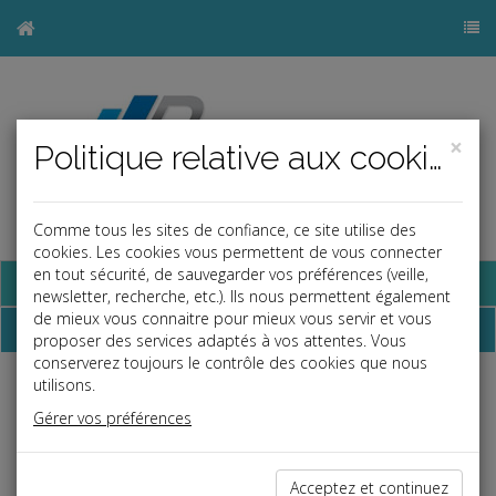
×
Politique relative aux cookies
Comme tous les sites de confiance, ce site utilise des
cookies. Les cookies vous permettent de vous connecter
en tout sécurité, de sauvegarder vos préférences (veille,
Base documentaire
newsletter, recherche, etc.). Ils nous permettent également
de mieux vous connaitre pour mieux vous servir et vous
Dépêches
proposer des services adaptés à vos attentes. Vous
conserverez toujours le contrôle des cookies que nous
utilisons.
j
a
b
Gérer vos préférences
Social
Date: 2019-05-31
AFFAIRE « MICROPOLE » SUR LA LIBERTÉ
Acceptez et continuez