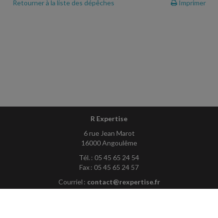
Retourner à la liste des dépêches
Imprimer
R Expertise
6 rue Jean Marot
16000 Angoulême
Tél. : 05 45 65 24 54
Fax : 05 45 65 24 57
Courriel :
contact@rexpertise.fr