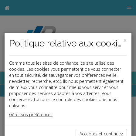
×
Politique relative aux cookies
Comme tous les sites de confiance, ce site utilise des
cookies. Les cookies vous permettent de vous connecter
en tout sécurité, de sauvegarder vos préférences (veille,
Base documentaire
newsletter, recherche, etc.). Ils nous permettent également
de mieux vous connaitre pour mieux vous servir et vous
Dépêches
proposer des services adaptés à vos attentes. Vous
conserverez toujours le contrôle des cookies que nous
utilisons.
j
a
b
Gérer vos préférences
Fiscal TPE
Date: 2026-07-06
FRAIS D'OBSÈQUES : PAS DE REVALORISATION DU
Acceptez et continuez