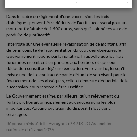
FORFAIT DÉDUCTIBLE
Dans le cadre du règlement d'une succession, les frais
d'obsèques peuvent être déduits de l'actif successoral pour un
montant forfaitaire de 1 500 euros, sans qu'il soit nécessaire de
produire de justificatifs.
Interrogé sur une éventuelle revalorisation de ce montant, afin
de tenir compte de l'augmentation du coût des obsèques, le
Gouvernement répond par la négative. Il rappelle que les frais
funéraires incombent en principe aux héritiers et que leur
déduction constitue déjà une exception. En revanche, lorsqu'il
existe une dette contractée par le défunt de son vivant pour le
financement de ses obsèques, celle-ci demeure déductible de la
succession, sous réserve d'être justifiée.
Le Gouvernement estime, par ailleurs, qu'un relèvement du
forfait profiterait principalement aux successions les plus
importantes. Aucune évolution du dispositif n'est donc
envisagée.
Réponse ministérielle Aviragnet n° 4213, JO Assemblée
nationale du 12 mai 2026