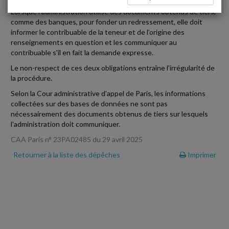
Lorsque l'administration utilise des documents obtenus de tiers,
comme des banques, pour fonder un redressement, elle doit
informer le contribuable de la teneur et de l'origine des
renseignements en question et les communiquer au
contribuable s'il en fait la demande expresse.
Le non-respect de ces deux obligations entraîne l'irrégularité de
la procédure.
Selon la Cour administrative d'appel de Paris, les informations
collectées sur des bases de données ne sont pas
nécessairement des documents obtenus de tiers sur lesquels
l'administration doit communiquer.
CAA Paris n° 23PA02485 du 29 avril 2025
Retourner à la liste des dépêches
Imprimer