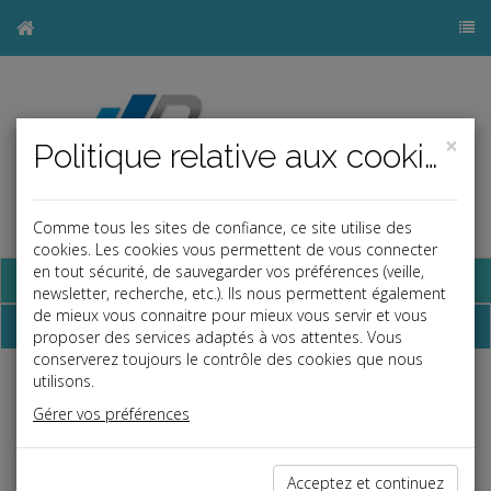
×
Politique relative aux cookies
Comme tous les sites de confiance, ce site utilise des
cookies. Les cookies vous permettent de vous connecter
en tout sécurité, de sauvegarder vos préférences (veille,
Base documentaire
newsletter, recherche, etc.). Ils nous permettent également
de mieux vous connaitre pour mieux vous servir et vous
Dépêches
proposer des services adaptés à vos attentes. Vous
conserverez toujours le contrôle des cookies que nous
utilisons.
j
a
b
Gérer vos préférences
Fiscal TPE
Date: 2025-06-23
DROIT DE COMMUNICATION
Acceptez et continuez