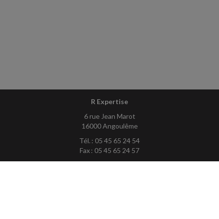
R Expertise
6 rue Jean Marot
16000 Angoulême
Tél. : 05 45 65 24 54
Fax : 05 45 65 24 57
Courriel :
contact@rexpertise.fr
ACCUEIL
PLAN